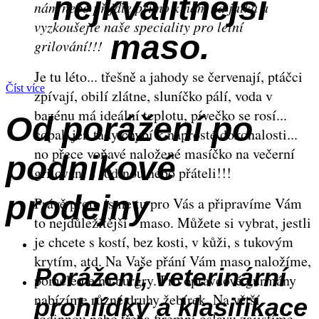
nejkvalitnější
nám nebo přijďte přímo k nám na jatka a
vyzkoušejte naše speciality pro letní
maso.
grilování!!!
Je tu léto... třešně a jahody se červenají, ptáčci
Číst více
zpívají, obilí zlátne, sluníčko pálí, voda v
bazénu má ideální teplotu, pívečko se rosí...
Od porážení po
copak jen tady chybí k naprosté dokonalosti...
no přece voňavé naložené masíčko na večerní
podnikové
grilování s rodinou nebo přáteli!!!
prodejny
Právě proto jsme tu pro Vás a připravíme Vám
to nejdůležitější - maso.
Můžete si vybrat, jestli
je chcete s kostí, bez kosti, v kůži, s tukovým
krytím, atd. Na Vaše přání Vám maso naložíme,
Porážení, veterinární
pomeleme na burgry. Pro opravdové gurmány
nabízíme různé druhy žebírek. Na větší
prohlídky a klasifikace
rodinnou nebo třeba firemní oslavu zajistíme