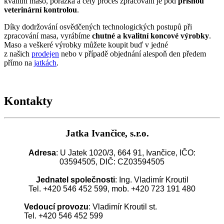
kvalitní maso, porážka a celý proces zpracování je pod
přísnou
veterinární kontrolou
.
Díky dodržování osvědčených technologických postupů při
zpracování masa, vyrábíme
chutné a kvalitní koncové výrobky
.
Maso a veškeré výrobky můžete koupit buď v jedné
z našich
prodejen
nebo v případě objednání alespoň den předem
přímo na
jatkách
.
Kontakty
Jatka Ivančice, s.r.o.
Adresa
: U Jatek 1020/3, 664 91, Ivančice, IČO:
03594505, DIČ: CZ03594505
Jednatel společnosti
: Ing. Vladimír Kroutil
Tel. +420 546 452 599, mob. +420 723 191 480
Vedoucí provozu
: Vladimír Kroutil st.
Tel. +420 546 452 599