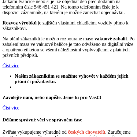
Jatkami Ivančice nebo si je lze objednat den před dodáním na
telefonním čísle 546 451 421. Na tomto telefonním čísle je k
dispozici záznamník, na kterém je možné zanechat objednávku.
Rozvoz výrobků
je zajištěn vlastními chladícími vozidly přímo k
zákazníkovi.
Na přání zákazníků je možno rozbourané maso
vakuově zabalit
. Po
zabalení masa ve vakuové baličce je toto odváženo na digitální váze
a opatřeno etiketou se všemi náležitostmi vyplývajícími z platných
právních předpisů.
Číst více
Našim zákazníkům se snažíme vyhovět v každém jejich
přání či požadavku.
Zavolejte nám, nebo napište. Jsme tu pro Vás!!!
Číst více
Děláme správné věci ve správném čase
Zvířata vykupujeme výhradně od
českých chovatelů
. Zaručujeme