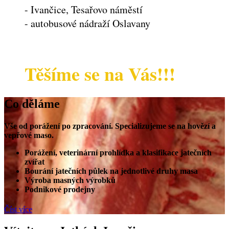
- Ivančice, Tesařovo náměstí
- autobusové nádraží Oslavany
Těšíme se na Vás!!!
Co děláme
Vše od porážení po zpracování. Specializujeme se na hovězí a
vepřové maso.
Porážení, veterinární prohlídka a klasifikace jatečních
zvířat
Bourání jatečních půlek na jednotlivé druhy masa
Výroba masných výrobků
Podnikové prodejny
Číst více