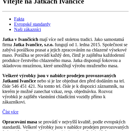
Vítejte na Jatkách Ivančice
Fakta
Evropské standardy
Naši zákazníci
Jatka v Ivančicích
mají více než stoletou tradici. Jako samostatná
firma
Jatka Ivančice, s.r.o.
fungují od 1. ledna 2015. Společnost se
zabývá porážkou prasat a jejich zpracováním na chlazené výsekové
maso. Porážka se provádí každý den, čímž je zajištěna každodenní
produkce čerstvého chlazeného masa. Jatka disponují šokovou a
skladovou mrazírnou, které umožňují výrobu mraženého masa.
Veškeré výrobky jsou v nabídce prodejen provozovaných
Jatkami Ivančice
nebo si je lze objednat den před dodáním na tel.
čísle 546 451 421. Na tomto tel. čísle je k dispozici záznamník, na
kterém je možné zanechat vzkaz, resp. objednávku. Rozvoz
výrobků je zajištěn vlastními chladícími vozidly přímo k
zákazníkovi.
Číst více
Opracování masa
se provádí v nejvyšší kvalitě, podle evropských
standardů. Veškeré výrobky jsou v nabídce prodejen provozovaných