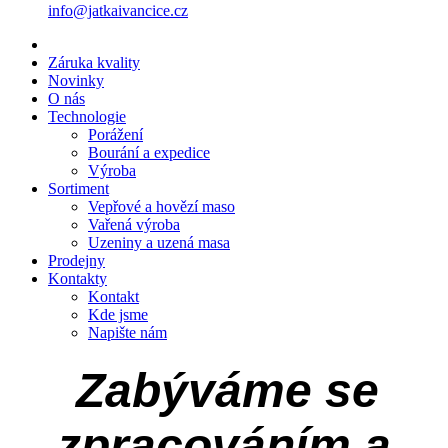
info@jatkaivancice.cz
Záruka kvality
Novinky
O nás
Technologie
Porážení
Bourání a expedice
Výroba
Sortiment
Vepřové a hovězí maso
Vařená výroba
Uzeniny a uzená masa
Prodejny
Kontakty
Kontakt
Kde jsme
Napište nám
Zabýváme se
zpracováním a