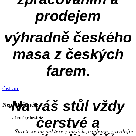
prodejem
výhradně českého
masa z českých
farem.
Číst více
Na váš stůl vždy
Nepřehlédněte
čerstvé a
Letní grilování
Stavte se na některé z našich prodejen, zavolejte