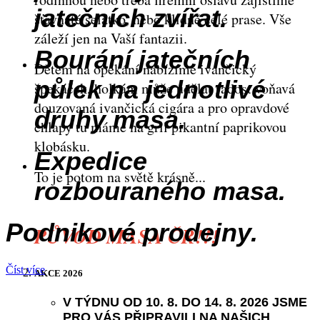
jatečních zvířat.
šťavnaté selátko, nebo klidně celé prase. Vše
záleží jen na Vaší fantazii.
Bourání jatečních
Dětem na opékání nabízíme ivančický
půlek na jednotlivé
špekáček, holkám může udělat radost voňavá
douzovaná ivančická cigára a pro opravdové
druhy masa.
chlapy tu máme na gril pikantní paprikovou
klobásku.
Expedice
To je potom na světě krásně...
rozbouraného masa.
Podnikové prodejny.
PŮVOD MASA ČR!!!
Číst více
AKCE 2026
V TÝDNU OD 10. 8. DO 14. 8. 2026 JSME
PRO VÁS PŘIPRAVILI NA NAŠICH