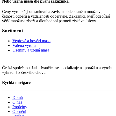
Nebo uzená masa dle přání zákazníka.
Ceny výrobků jsou smluvní a závisí na odebíraném množství,
četnosti odběrů a vzdálenosti odběratele. Zákazníci, kteří odebírají
větší množství zboží a dlouhodobí partneři získávají slevy.
Sortiment
Vepřové a hovězí maso
Vařená výroba
Uzeniny a uzená masa
Česká společnost Jatka Ivančice se specializuje na porážku a výrobu
výhradně z českého chovu.
Rychlá navigace
Domů
O nás
Prodejny
Ocenění