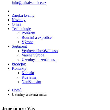
info@jatkaivancice.cz
Záruka kvality
Novinky
O nás
Technologie
Porážení
Bourání a expedice
Výroba
Sortiment
Vepřové a hovězí maso
Vařená výroba
Uzeniny a uzená masa
Prodejny
Kontakty
Kontakt
Kde jsme
Napište nám
Domů
Uzeniny a uzená masa
Jsme tu pro Vás